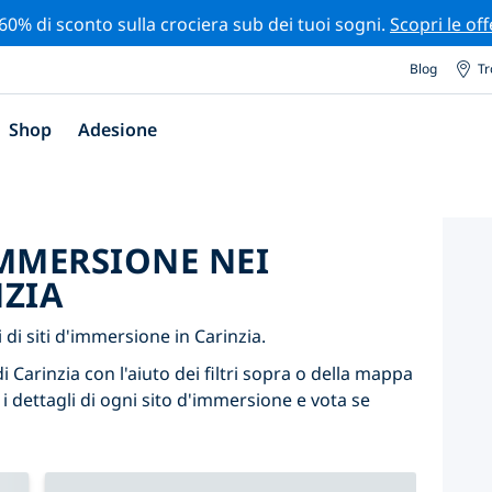
 60% di sconto sulla crociera sub dei tuoi sogni.
Scopri le off
Blog
Tr
Shop
Adesione
'IMMERSIONE NEI
NZIA
i siti d'immersione in Carinzia.
i Carinzia con l'aiuto dei filtri sopra o della mappa
 i dettagli di ogni sito d'immersione e vota se