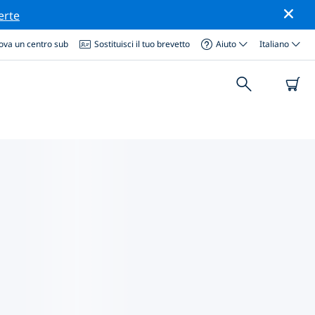
erte
ova un centro sub
Sostituisci il tuo brevetto
Aiuto
Italiano