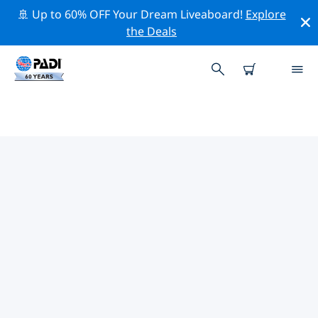
🚢 Up to 60% OFF Your Dream Liveaboard!
Explore
the Deals
TOPDUIKLOCATIES ROND
INDIANA
Er zijn momenteel 2 duikplekken vermeld rond
Indiana, waarvan 2 zijn Steengroeve duiken En 1 is
Strand duik.
Verken de duiklocatie rond Indiana met behulp van de
bovenstaande filters of de interactieve kaart. Bekijk
ook de detailpagina van elke duiklocatie en breng uw
stem uit als u de locatie kent.