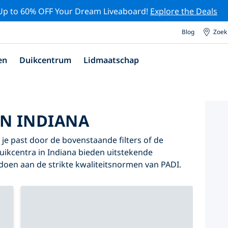
Up to 60% OFF Your Dream Liveaboard!
Explore the Deals
Blog
Zoek
en
Duikcentrum
Lidmaatschap
IN INDIANA
j je past door de bovenstaande filters of de
duikcentra in Indiana bieden uitstekende
oldoen aan de strikte kwaliteitsnormen van PADI.