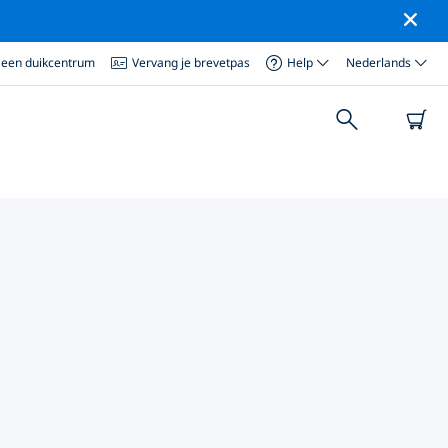
 een duikcentrum
Vervang je brevetpas
Help
Nederlands