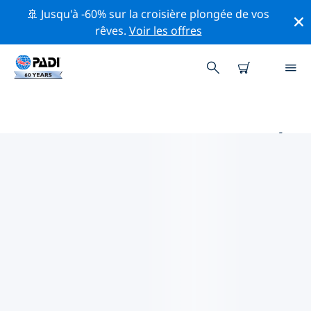
🚢 Jusqu'à -60% sur la croisière plongée de vos
rêves.
Voir les offres
PRINCIPAUX SITES DE PLONGÉE
AUTOUR DE INDIANA
Il y a actuellement 2 sites de plongée répertoriés
autour de Indiana, dont 2 est Carrière plongées et 1
est Plage plongée.
Explorez les sites de plongée autour de Indiana avec
l'aide des filtres ci-dessus ou de la carte interactive.
Consultez également la page détaillée de chaque site
de plongée et votez si vous connaissez le site.