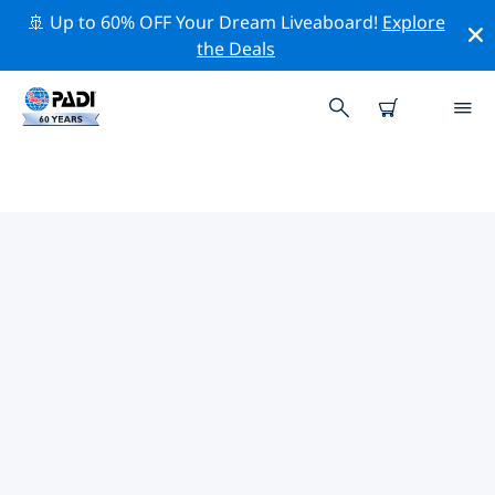
🚢 Up to 60% OFF Your Dream Liveaboard!
Explore
the Deals
TOPDUIKLOCATIES ROND
GRAND BAHAMA (FREEPORT)
Er zijn momenteel 6 duikplekken vermeld rond Grand
Bahama (Freeport), waarvan 4 zijn Rif duiken, 1 is
Strand duik En 1 is Wrak duik.
Verken de duiklocatie rond Grand Bahama (Freeport)
met behulp van de bovenstaande filters of de
interactieve kaart. Bekijk ook de detailpagina van elke
duiklocatie en breng uw stem uit als u de locatie kent.