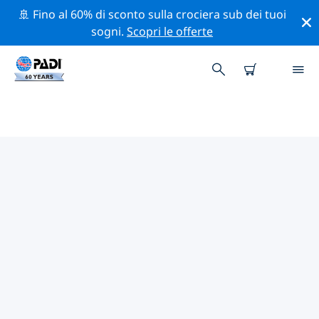
🚢 Fino al 60% di sconto sulla crociera sub dei tuoi
sogni.
Scopri le offerte
I MIGLIORI SITI D'IMMERSIONE
NEI DINTORNI DI GRAND
BAHAMA (FREEPORT)
Al momento sono presenti 6 siti d'immersione Grand
Bahama (Freeport), di cui 4 sono Reef immersioni, 1 è
Relitto immersione e 1 è Spiaggia immersione.
Esplora il sito d'immersione nei dintorni di Grand
Bahama (Freeport) con l'aiuto dei filtri sopra o della
mappa interattiva. Controlla anche la pagina con i
dettagli di ogni sito d'immersione e vota se conosci il