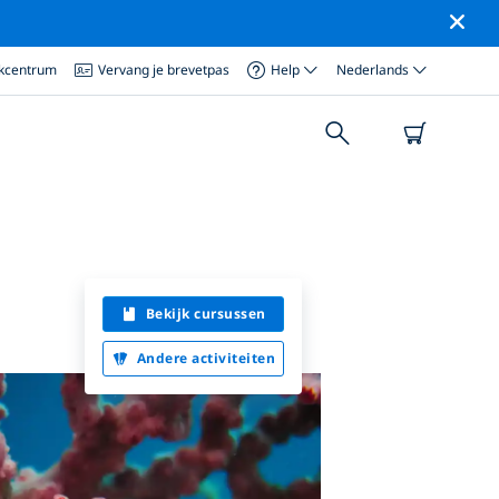
ikcentrum
Vervang je brevetpas
Help
Nederlands
Bekijk cursussen
Andere activiteiten