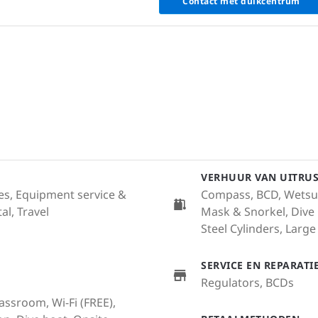
Contact met duikcentrum
VERHUUR VAN UITRU
ales, Equipment service &
Compass, BCD, Wetsuit 
al, Travel
Mask & Snorkel, Dive
Steel Cylinders, Large 
SERVICE EN REPARAT
Regulators, BCDs
lassroom, Wi-Fi (FREE),