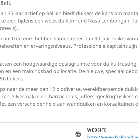
Bali.
dan 35 jaar actief op Bali en biedt duikers de kans om manta
 te zien tijdens een week duiken rond Nusa Lembongan. Tu
nnevis).
 instructeurs hebben samen meer dan 90 jaar duikervaring
 behoeften en ervaringsniveaus. Professionele kapiteins zijn
omvatten een hoogwaardige opslagruimte voor duikuitrustin
en en een trainingsbad op locatie. De nieuwe, speciaal geb
0 duikers.
rips naar de meer dan 12 biodiverse, wereldberoemde duikl
erren, zilvermakrelen, barracuda's, juffers, geelrugfusiliers
 een verscheidenheid aan wandduiken en koraaltuinen om u
WEBSITE
http://www.balihaidi