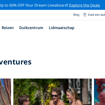
Up to 60% OFF Your Dream Liveaboard!
Explore the Deals
Blog
Zoek een du
Reizen
Duikcentrum
Lidmaatschap
dventures