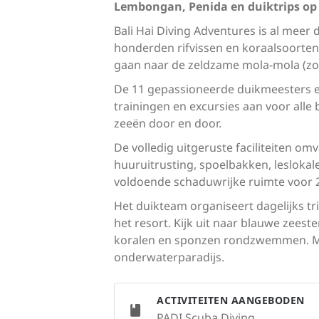
Lembongan, Penida en duiktrips op 
Bali Hai Diving Adventures is al meer 
honderden rifvissen en koraalsoorten
gaan naar de zeldzame mola-mola (zo
De 11 gepassioneerde duikmeesters en
trainingen en excursies aan voor alle
zeeën door en door.
De volledig uitgeruste faciliteiten 
huuruitrusting, spoelbakken, leslokal
voldoende schaduwrijke ruimte voor 2
Het duikteam organiseert dagelijks t
het resort. Kijk uit naar blauwe zeest
koralen en sponzen rondzwemmen. Met
onderwaterparadijs.
ACTIVITEITEN AANGEBODEN
PADI Scuba Diving