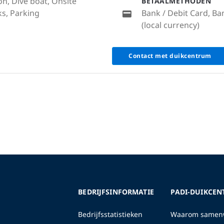
on, Dive boat, Onsite
BETAALMETHODEN
s, Parking
Bank / Debit Card, Ba
(local currency)
Contact met duikcentrum
BEDRIJFSINFORMATIE
PADI-DUIKCEN
Bedrijfsstatistieken
Waarom samenw