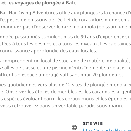
t les voyages de plongée à Bali.
 Bali Hai Diving Adventures offre aux plongeurs la chance d
 d'espèces de poissons de récif et de coraux lors d'une se
 manquez pas d'observer le rare mola-mola (poisson-lune o
longée passionnés cumulent plus de 90 ans d'expérience sur
ées à tous les besoins et à tous les niveaux. Les capitaine
connaissance approfondie des eaux locales.
s comprennent un local de stockage de matériel de qualité, 
s salles de classe et une piscine d'entraînement sur place.
offrent un espace ombragé suffisant pour 20 plongeurs.
ies quotidiennes vers plus de 12 sites de plongée mondiale
. Observez les étoiles de mer bleues, les carangues argenté
tres espèces évoluant parmi les coraux mous et les éponges.
s vous retrouverez dans un véritable paradis sous-marin.
SITE WEB
http://www.balihaidi