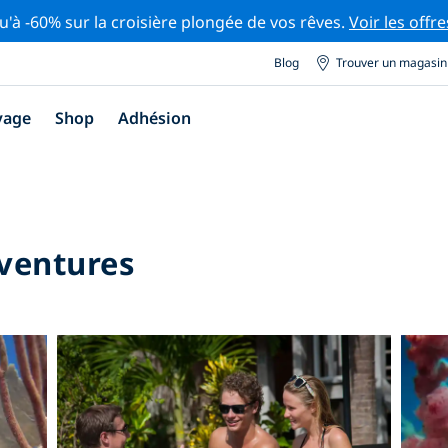
u'à -60% sur la croisière plongée de vos rêves.
Voir les offre
Blog
Trouver un magasin
yage
Shop
Adhésion
dventures