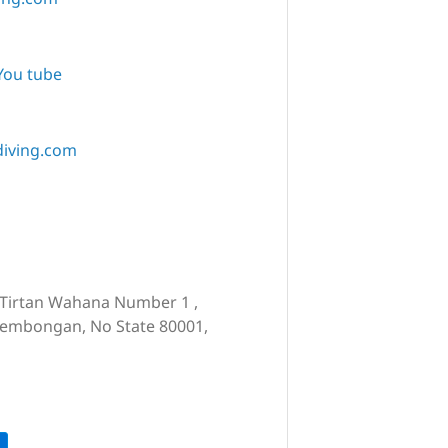
You tube
diving.com
an Tirtan Wahana Number 1 ,
Lembongan, No State 80001,