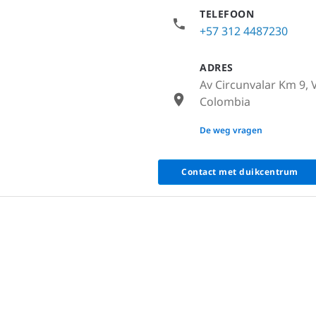
TELEFOON
+57 312 4487230
ADRES
Av Circunvalar Km 9, V
Colombia
None
De weg vragen
Contact met duikcentrum