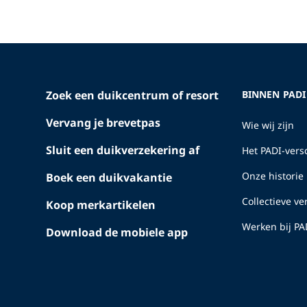
Zoek een duikcentrum of resort
BINNEN PADI
Vervang je brevetpas
Wie wij zijn
Sluit een duikverzekering af
Het PADI-versc
Onze historie
Boek een duikvakantie
Collectieve v
Koop merkartikelen
Werken bij PA
Download de mobiele app