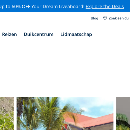
Up to 60% OFF Your Dream Liveaboard!
Explore the Deals
Blog
Zoek een du
Reizen
Duikcentrum
Lidmaatschap