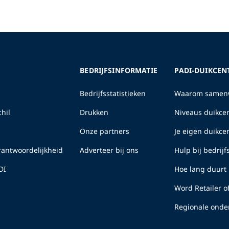
BEDRIJFSINFORMATIE
PADI-DUIKCEN
Bedrijfsstatistieken
Waarom samenw
hil
Drukken
Niveaus duikcen
Onze partners
Je eigen duikc
erantwoordelijkheid
Adverteer bij ons
Hulp bij bedrij
DI
Hoe lang duurt 
Word Retailer o
Regionale onde