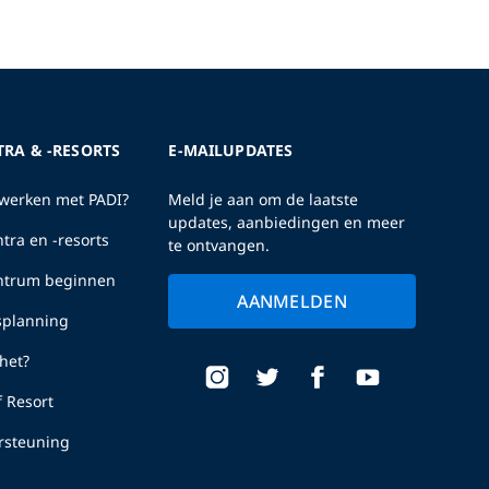
TRA & -RESORTS
E-MAILUPDATES
erken met PADI?
Meld je aan om de laatste
updates, aanbiedingen en meer
tra en -resorts
te ontvangen.
entrum beginnen
AANMELDEN
fsplanning
het?
f Resort
rsteuning