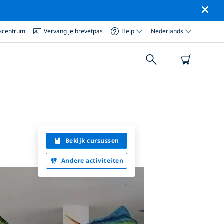
ikcentrum
Vervang je brevetpas
Help
Nederlands
Bekijk cursussen
Andere activiteiten