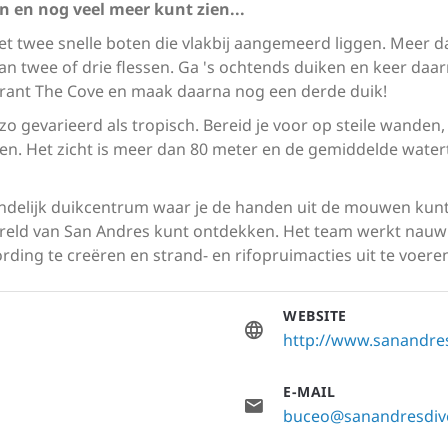
n en nog veel meer kunt zien...
et twee snelle boten die vlakbij aangemeerd liggen. Meer da
van twee of drie flessen. Ga 's ochtends duiken en keer daa
staurant The Cove en maak daarna nog een derde duik!
 zo gevarieerd als tropisch. Bereid je voor op steile wanden,
. Het zicht is meer dan 80 meter en de gemiddelde water
endelijk duikcentrum waar je de handen uit de mouwen kun
ld van San Andres kunt ontdekken. Het team werkt nauw 
ing te creëren en strand- en rifopruimacties uit te voeren
WEBSITE
http://www.sanandre
E-MAIL
buceo@sanandresdiv