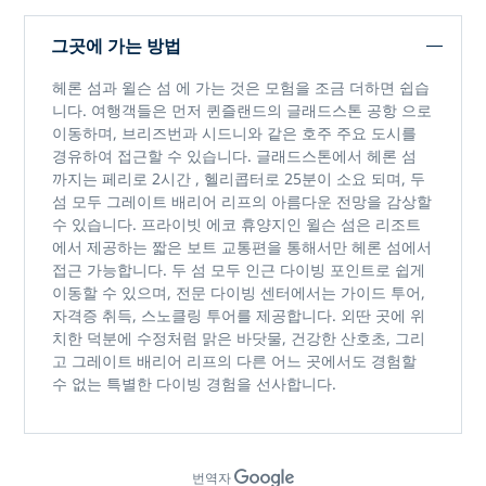
그곳에 가는 방법
헤론 섬과 윌슨 섬
에 가는 것은 모험을 조금 더하면 쉽습
니다. 여행객들은 먼저 퀸즐랜드의
글래드스톤 공항
으로
이동하며, 브리즈번과 시드니와 같은 호주 주요 도시를
경유하여 접근할 수 있습니다. 글래드스톤에서
헤론 섬
까지는
페리로 2시간
,
헬리콥터로 25분이 소요
되며, 두
섬 모두 그레이트 배리어 리프의 아름다운 전망을 감상할
수 있습니다. 프라이빗 에코 휴양지인
윌슨 섬은
리조트
에서 제공하는
짧은 보트 교통편을
통해서만 헤론 섬에서
접근 가능합니다. 두 섬 모두 인근 다이빙 포인트로 쉽게
이동할 수 있으며, 전문 다이빙 센터에서는 가이드 투어,
자격증 취득, 스노클링 투어를 제공합니다. 외딴 곳에 위
치한 덕분에
수정처럼 맑은 바닷물, 건강한 산호초, 그리
고 그레이트 배리어 리프의 다른 어느 곳에서도 경험할
수 없는 특별한 다이빙 경험을
선사합니다.
번역자