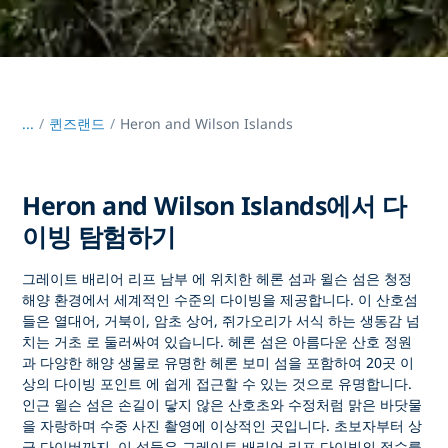
...
/
퀸즈랜드
Heron and Wilson Islands
Heron and Wilson Islands에서 다
이빙 탐험하기
그레이트 배리어 리프 남부
에 위치한
헤론 섬과 윌슨 섬은
청정
해양 환경에서 세계적인 수준의 다이빙을 제공합니다. 이 산호섬
들은 열대어, 거북이, 암초 상어, 쥐가오리가 서식
하는 생동감 넘
치는 거초
로 둘러싸여 있습니다. 헤론 섬은 아름다운 산호 정원
과 다양한 해양 생물로 유명한
헤론 보미
섬을 포함하여
20곳 이
상의 다이빙 포인트
에 쉽게 접근할 수 있는 것으로 유명합니다.
인근
윌슨 섬은
손길이 닿지 않은 산호초와 수정처럼 맑은 바닷물
을 자랑하며 수중 사진 촬영에 이상적인 곳입니다. 초보자부터 상
급 다이버까지, 이 섬들은
그레이트 배리어 리프 다이빙의 정수를