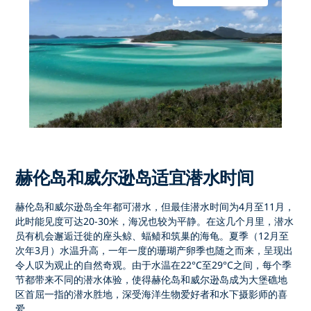
赫伦岛和威尔逊岛适宜潜水时间
赫伦岛和威尔逊岛
全年都可潜水，但
最佳潜水时间
为
4月至11月
，
此时能见度可达20-30米，海况也较为平静。在这几个月里，潜水
员有机会邂逅
迁徙的座头鲸、蝠鲼和筑巢的海龟
。夏季（12月至
次年3月）水温升高，
一年一度的珊瑚产卵季
也随之而来，呈现出
令人叹为观止的自然奇观。由于水温在
22°C至29°C
之间，每个季
节都带来不同的潜水体验，使得赫伦岛和威尔逊岛成为
大堡礁地
区首屈一指的潜水胜地
，深受海洋生物爱好者和水下摄影师的喜
爱。