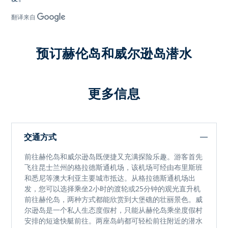
翻译来自
预订赫伦岛和威尔逊岛潜水
更多信息
交通方式
前往
赫伦岛和威尔逊岛
既便捷又充满探险乐趣。游客首先
飞往昆士兰州的
格拉德斯通机场
，该机场可经由布里斯班
和悉尼等澳大利亚主要城市抵达。从格拉德斯通机场出
发，您可以选择乘坐
2小时的渡轮
或
25分钟的观光直升机
前往
赫伦岛
，两种方式都能欣赏到大堡礁的壮丽景色。
威
尔逊岛
是一个私人生态度假村，只能从赫伦岛乘坐度假村
安排的
短途快艇
前往。两座岛屿都可轻松前往附近的潜水