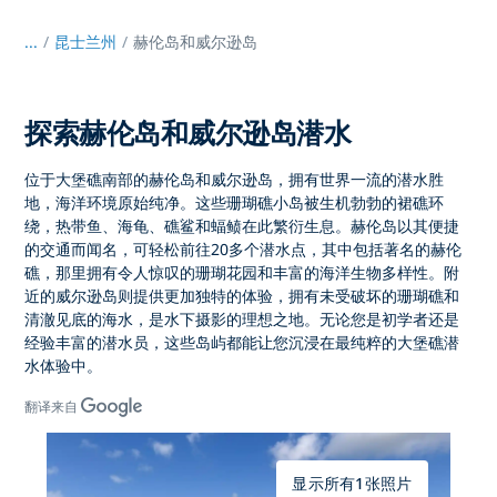
...
/
昆士兰州
赫伦岛和威尔逊岛
探索赫伦岛和威尔逊岛潜水
位于
大堡礁南部的
赫伦岛和威尔逊岛，
拥有世界一流的潜水胜
地，海洋环境原始纯净。这些珊瑚礁小岛被
生机勃勃的裙礁
环
绕，热带鱼、海龟、礁鲨和蝠鲼在此繁衍生息。赫伦岛以其便捷
的交通而闻名，可轻松前往
20多个潜水点
，其中包括著名的
赫伦
礁
，那里拥有令人惊叹的珊瑚花园和丰富的海洋生物多样性。附
近的
威尔逊岛
则提供更加独特的体验，拥有未受破坏的珊瑚礁和
清澈见底的海水，是水下摄影的理想之地。无论您是初学者还是
经验丰富的潜水员，这些岛屿都能让
您沉浸在最纯粹的大堡礁潜
水体验中
。
翻译来自
显示所有1张照片