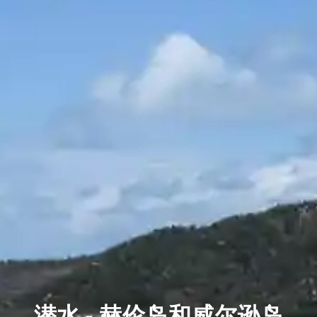
潜水 - 赫伦岛和威尔逊岛