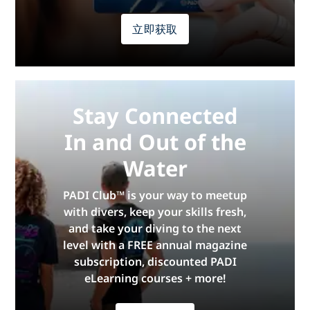
立即获取
Stay Connected
In and Out of the
Water
PADI Club™ is your way to meetup
with divers, keep your skills fresh,
and take your diving to the next
level with a FREE annual magazine
subscription, discounted PADI
eLearning courses + more!