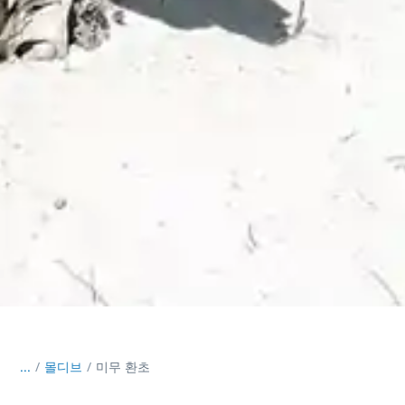
...
/
몰디브
미무 환초