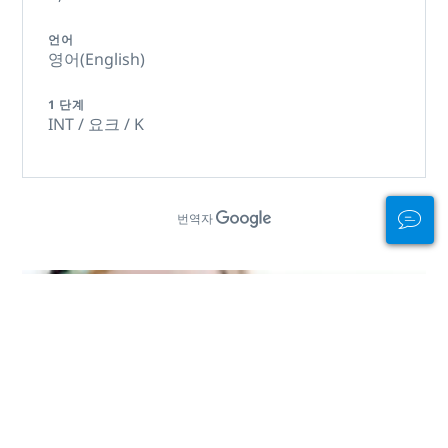
언어
영어(English)
1 단계
INT / 요크 / K
번역자
자부심을 갖고 카드
를 휴대하세요!
eCard의 새로운 PADI 자격증 카드나
재활용 재료로 만든 방수 카드로 다이
빙 기술을 선보이세요. 한정된 공급!