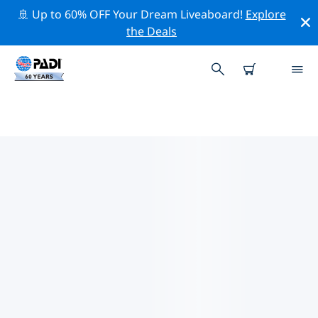
🚢 Up to 60% OFF Your Dream Liveaboard!
Explore
the Deals
태즈메이니아주주변 최고의 다이브
사이트
현재 태즈메이니아주주변에 11 다이빙 사이트가 나열되어
있으며 그 중 7 는 리프(Reef-암초) 다이빙입니다, 2 는 렉
(Wreck-난파선) 다이빙입니다 그리고 1 는 동굴(Cave-케이
브) 다이빙입니다.
위의 필터나 대화형 지도를 사용하여 태즈메이니아주 주변
의 다이브 사이트를 탐색하세요. 또한 각 다이빙 사이트의
세부 정보 페이지를 확인하고 해당 사이트를 알고 있다면 투
표하세요.