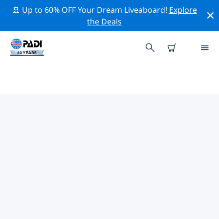
🚢 Up to 60% OFF Your Dream Liveaboard!
Explore
the Deals
塔斯马尼亚州附近的热门潜水地点
目前在 塔斯马尼亚州附近列出了 11 个潜水地点，其中 7 是
礁区潜水 次潜水, 2 是 沉船潜水 次潜水 和 1 是 洞潜 次潜
水.
借助上面的筛选器或交互式地图，探索 塔斯马尼亚州 点附
近的潜水点。如果您知道该站点，还可以查看每个潜水地点
的详细信息页面并投票。