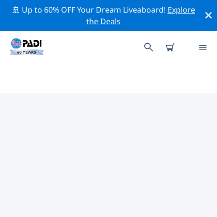
🚢 Up to 60% OFF Your Dream Liveaboard!
Explore
the Deals
라이베리아주변 최고의 다이브 사이
트
현재 등록된 다이빙 사이트가 없습니다 라이베리아.
위의 필터나 대화형 지도를 사용하여 라이베리아 주변의 다
이브 사이트를 탐색하세요. 또한 각 다이빙 사이트의 세부
정보 페이지를 확인하고 해당 사이트를 알고 있다면 투표하
세요.