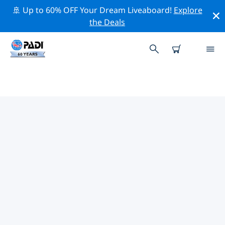
🚢 Up to 60% OFF Your Dream Liveaboard!
Explore
the Deals
모잠비크주변 최고의 다이브 사이트
현재 모잠비크주변에 43 다이빙 사이트가 나열되어 있으며
그 중 40 는 리프(Reef-암초) 다이빙입니다, 18 는 드리프트
(조류-Drift) 다이빙입니다 그리고 15 는 대양 다이빙입니다.
위의 필터나 대화형 지도를 사용하여 모잠비크 주변의 다이
브 사이트를 탐색하세요. 또한 각 다이빙 사이트의 세부 정
보 페이지를 확인하고 해당 사이트를 알고 있다면 투표하세
요.