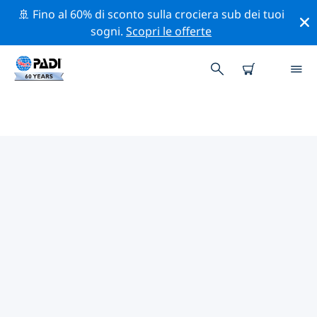
🚢 Fino al 60% di sconto sulla crociera sub dei tuoi
sogni.
Scopri le offerte
I MIGLIORI SITI D'IMMERSIONE
NEI DINTORNI DI MOZAMBICO
Al momento sono presenti 43 siti d'immersione
Mozambico, di cui 40 sono Reef immersioni, 18 sono
Corrente immersioni e 15 sono Oceano immersioni.
Esplora il sito d'immersione nei dintorni di Mozambico
con l'aiuto dei filtri sopra o della mappa interattiva.
Controlla anche la pagina con i dettagli di ogni sito
d'immersione e vota se conosci il sito.