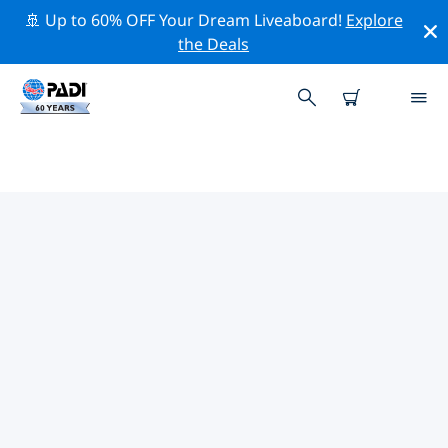
🚢 Up to 60% OFF Your Dream Liveaboard!
Explore
the Deals
린콘 델 마르주변 최고의 다이브 사
이트
현재 린콘 델 마르주변에 13 다이빙 사이트가 나열되어 있
으며 그 중 13 는 리프(Reef-암초) 다이빙입니다.
위의 필터나 대화형 지도를 사용하여 린콘 델 마르 주변의
다이브 사이트를 탐색하세요. 또한 각 다이빙 사이트의 세부
정보 페이지를 확인하고 해당 사이트를 알고 있다면 투표하
세요.