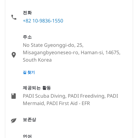
전화
+82 10-9836-1550
주소
No State Gyeonggi-do, 25,
Misagangbyeoneseo-ro, Haman-si, 14675,
South Korea
None
길 찾기
제공되는 활동
PADI Scuba Diving, PADI Freediving, PADI
Mermaid, PADI First Aid - EFR
보존상
언어