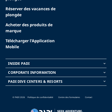
Réserver des vacances de
plongée
Acheter des produits de
marque
Télécharger l'Application
Mobile
INSIDE PADI
keyboard_arrow_down
CORPORATE INFORMATION
keyboard_arrow_down
PADI DIVE CENTERS & RESORTS
keyboard_arrow_down
© PADI 2026
Politique de confidentialité
Centre des formulaires
Contact