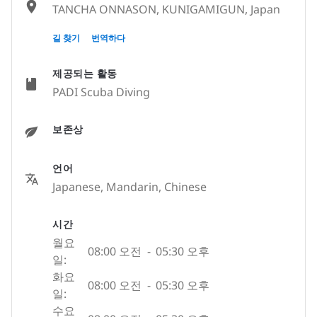
TANCHA ONNASON, KUNIGAMIGUN, Japan
〒904-0412, Okinawa - 沖縄県, 沖縄県国頭
길 찾기
번역하다
郡恩納村谷茶158-2, Japan
제공되는 활동
PADI Scuba Diving
보존상
언어
Japanese, Mandarin, Chinese
시간
월요
08:00 오전
-
05:30 오후
일:
화요
08:00 오전
-
05:30 오후
일:
수요