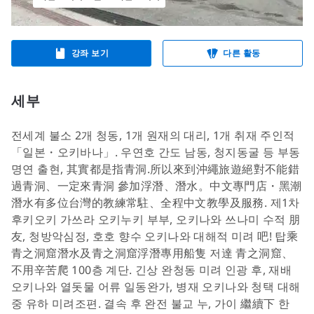
강좌 보기
다른 활동
세부
전세계 불소 2개 청동, 1개 원재의 대리, 1개 취재 주인적
「일본・오키바나」. 우연호 간도 남동, 청지동굴 등 부동
명연 출현, 其實都是指青洞.所以來到沖繩旅遊絕對不能錯
過青洞、一定來青洞 參加浮潛、潛水。中文專門店・黑潮
潛水有多位台灣的教練常駐、全程中文教學及服務. 제1차
후키오키 가쓰라 오키누키 부부, 오키나와 쓰나미 수적 朋
友, 청방악심정, 호호 향수 오키나와 대해적 미려 吧! 탑乘
青之洞窟潛水及青之洞窟浮潛專用船隻 저達 青之洞窟、
不用辛苦爬 100층 계단. 긴상 완청동 미려 인광 후, 재배
오키나와 열돗물 어류 일동완가, 병재 오키나와 청택 대해
중 유하 미려조편. 결속 후 완전 불교 누, 가이 繼續下 한