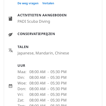
〒904-0412, Okinawa - 沖縄県, 沖縄県国頭
De weg vragen
Vertalen
郡恩納村谷茶158-2, Japan
ACTIVITEITEN AANGEBODEN
PADI Scuba Diving
CONSERVATIEPRIJZEN
TALEN
Japanese, Mandarin, Chinese
UUR
Maa:
08:00 AM
-
05:30 PM
Din:
08:00 AM
-
05:30 PM
Woe:
08:00 AM
-
05:30 PM
Don:
08:00 AM
-
05:30 PM
Vri:
08:00 AM
-
05:30 PM
Zat:
08:00 AM
-
05:30 PM
Zon:
08:00 AM
-
05:30 PM