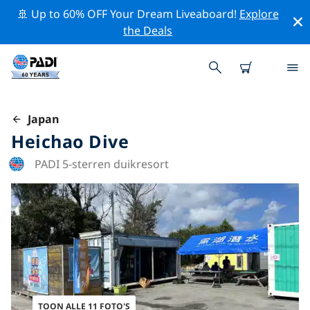
🚢 Up to 60% OFF Your Dream Liveaboard!
Explore
the Deals
Japan
Heichao Dive
PADI 5-sterren duikresort
TOON ALLE 11 FOTO'S