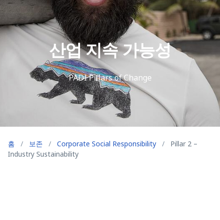
산업 지속 가능성
PADI Pillars of Change
홈
/
보존
/
Corporate Social Responsibility
/
Pillar 2 –
Industry Sustainability