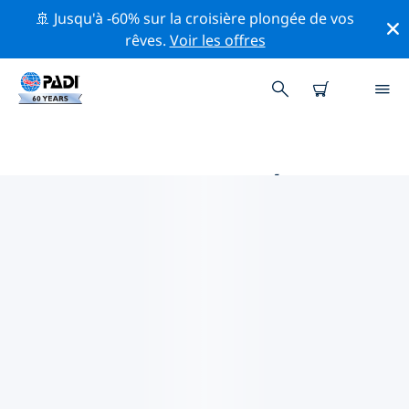
🚢 Jusqu'à -60% sur la croisière plongée de vos
rêves.
Voir les offres
PRINCIPALES ACTIVITÉS DE
CONSERVATION AUTOUR DE
ESPAGNE
Explorez les activités de conservation autour de
Espagne à l'aide des filtres ci-dessus ou de la carte
interactive.