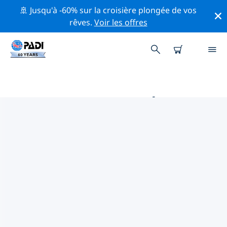
🚢 Jusqu'à -60% sur la croisière plongée de vos
rêves.
Voir les offres
PRINCIPALES ACTIVITÉS DE
CONSERVATION AUTOUR DE
MEXIQUE
Explorez les activités de conservation autour de
Mexique à l'aide des filtres ci-dessus ou de la carte
interactive.