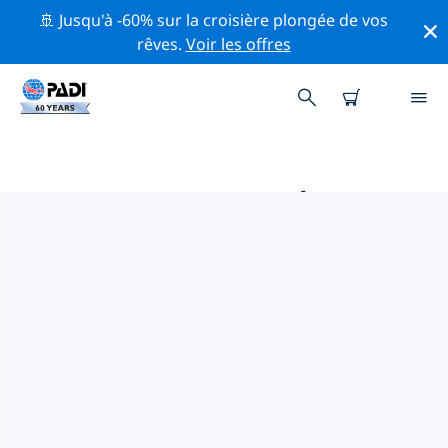
🚢 Jusqu'à -60% sur la croisière plongée de vos
rêves.
Voir les offres
PRINCIPALES ACTIVITÉS DE
CONSERVATION AUTOUR DE
SUISSE
Explorez les activités de conservation autour de Suisse
à l'aide des filtres ci-dessus ou de la carte interactive.