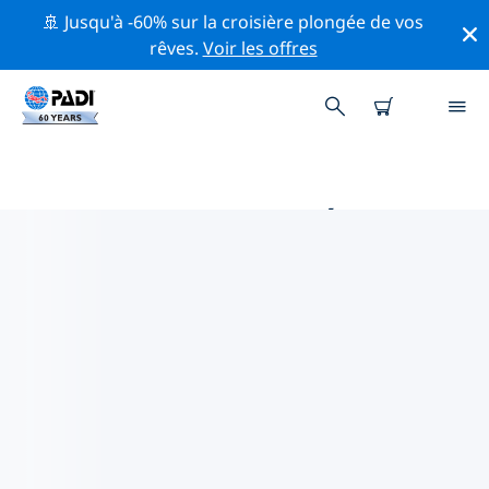
🚢 Jusqu'à -60% sur la croisière plongée de vos
rêves.
Voir les offres
PRINCIPALES ACTIVITÉS DE
CONSERVATION AUTOUR DE
CHILI
Explorez les activités de conservation autour de Chili à
l'aide des filtres ci-dessus ou de la carte interactive.