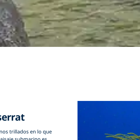
serrat
os trillados en lo que
paisaje submarino es