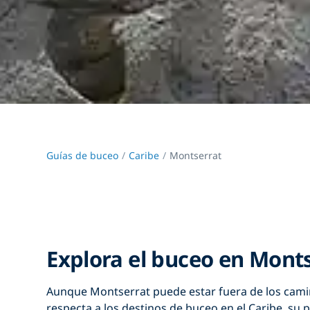
Guías de buceo
Caribe
Montserrat
Explora el buceo en Mont
Aunque Montserrat puede estar fuera de los camin
respecta a los destinos de buceo en el Caribe, su 