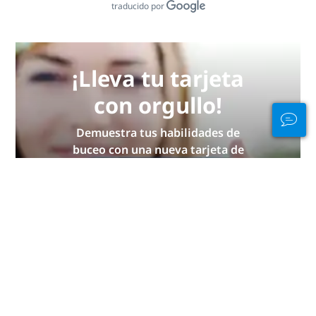
traducido por
¡Lleva tu tarjeta
con orgullo!
Demuestra tus habilidades de
buceo con una nueva tarjeta de
certificación PADI en formato
electrónico o con una tarjeta
impermeable diseñada con
materiales reciclados. ¡Oferta
limitada!
OBTÉN LA TUYA AHORA