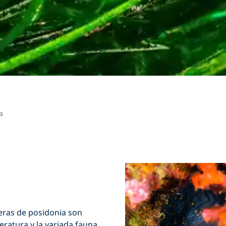
a
deras de posidonia son
eratura y la variada fauna