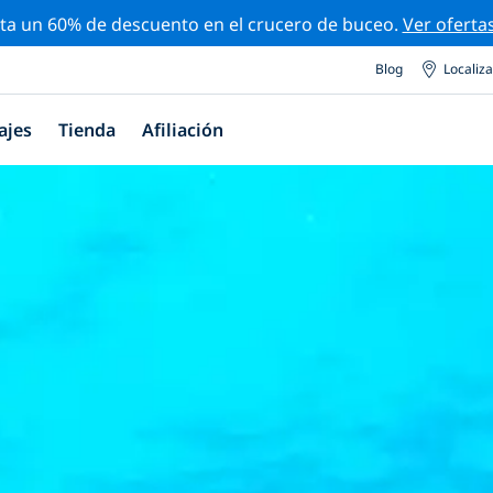
ta un 60% de descuento en el crucero de buceo.
Ver oferta
Blog
Localiz
ajes
Tienda
Afiliación