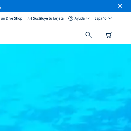
s
a un Dive Shop
Sustituye tu tarjeta
Ayuda
Español