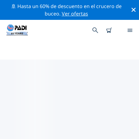
🚢 Hasta un 60% de descuento en el crucero de
buceo.
Ver ofertas
LOS MEJORES SITIOS DE BUCEO
CERCA DE ROOSENDAAL
Actualmente no hay sitios de buceo publicados
Roosendaal.
Explora los sitios de buceo cercanos a Roosendaal con
la ayuda de los filtros de arriba o el mapa interactivo.
También puedes echar un vistazo a la página de
información de cada sitio de buceo y emitir tu voto si
ya los has visitado.