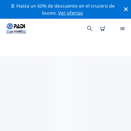
🚢 Hasta un 60% de descuento en el crucero de
buceo.
Ver ofertas
TIENDAS DE BUCEO PADI
ROOSENDAAL
Parece que no hay ninguna tienda de buceo PADI
Roosendaal. Amplía el mapa para encontrar las
tiendas de buceo más cercanas.