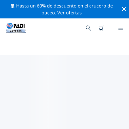
🚢 Hasta un 60% de descuento en el crucero de
buceo.
Ver ofertas
LAS MEJORES ACTIVIDADES DE
CONSERVACIÓN CERCA DE
ORIENTE MEDIO Y MAR ROJO
Descubre las actividades de conservación cerca de
Oriente Medio y Mar Rojo con la ayuda de los filtros de
arriba o con el mapa interactivo.