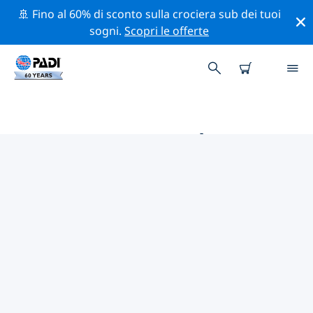
🚢 Fino al 60% di sconto sulla crociera sub dei tuoi
sogni.
Scopri le offerte
LE MIGLIORI ATTIVITÀ DI
CONSERVAZIONE VICINO A
MEDIO ORIENTE E MAR ROSSO
Scopri le attività di conservazione vicino a Medio
Oriente e Mar Rosso con l'aiuto dei filtri qui sopra o
della mappa interattiva.