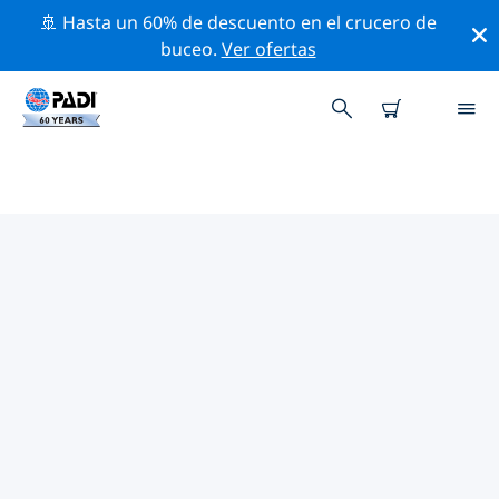
🚢 Hasta un 60% de descuento en el crucero de
buceo.
Ver ofertas
LAS MEJORES ACTIVIDADES DE
CONSERVACIÓN CERCA DE
GRECIA
Descubre las actividades de conservación cerca de
Grecia con la ayuda de los filtros de arriba o con el
mapa interactivo.