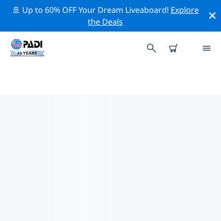
🚢 Up to 60% OFF Your Dream Liveaboard!
Explore
the Deals
布罗克维尔 PADI 潜店
使用上面的筛选项或交互式地图找到适合您需求的 PADI 潜
水店 布罗克维尔 。我们所有的潜水中心 布罗克维尔 都提供
出色的训练、大量有趣的活动，并遵守 PADI 严格的质量标
准。