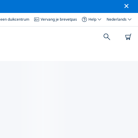
 een duikcentrum
Vervang je brevetpas
Help
Nederlands