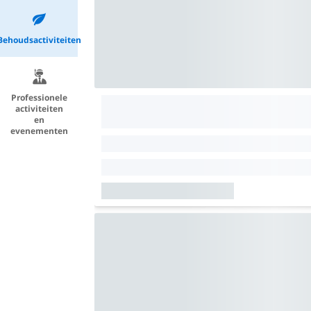
Behoudsactiviteiten
Professionele
activiteiten
en
evenementen