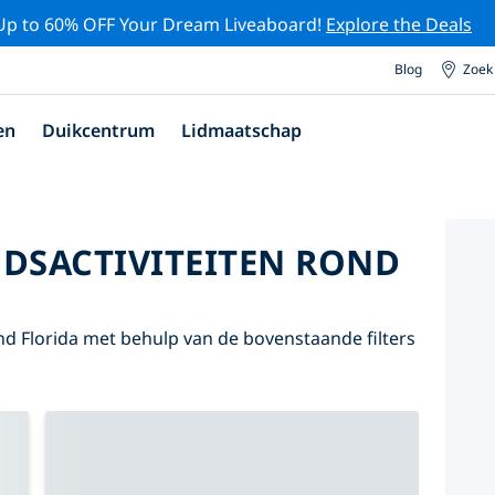
Up to 60% OFF Your Dream Liveaboard!
Explore the Deals
Blog
Zoek
en
Duikcentrum
Lidmaatschap
DSACTIVITEITEN ROND
d Florida met behulp van de bovenstaande filters