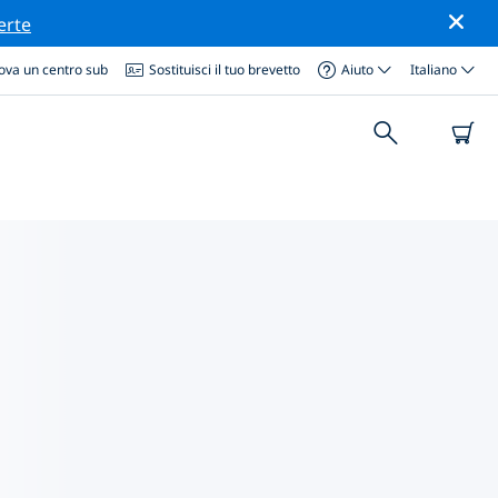
erte
ova un centro sub
Sostituisci il tuo brevetto
Aiuto
Italiano