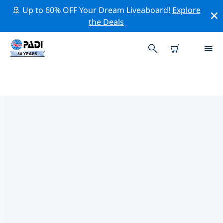
🚢 Up to 60% OFF Your Dream Liveaboard!
Explore
the Deals
TOP
NATUURBEHOUDSACTIVITEITEN
ROND ARGENTINIË
Ontdek de natuurbehoudsactiviteiten rond Argentinië
met behulp van de bovenstaande filters of de
interactieve kaart.