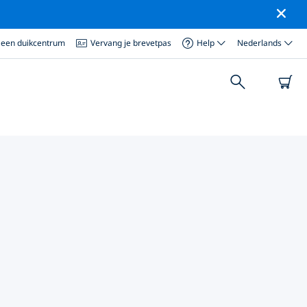
 een duikcentrum
Vervang je brevetpas
Help
Nederlands