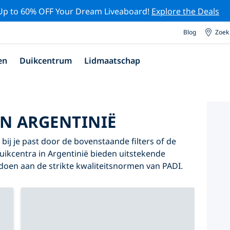
Up to 60% OFF Your Dream Liveaboard!
Explore the Deals
Blog
Zoek
en
Duikcentrum
Lidmaatschap
IN ARGENTINIË
 bij je past door de bovenstaande filters of de
duikcentra in Argentinië bieden uitstekende
oldoen aan de strikte kwaliteitsnormen van PADI.