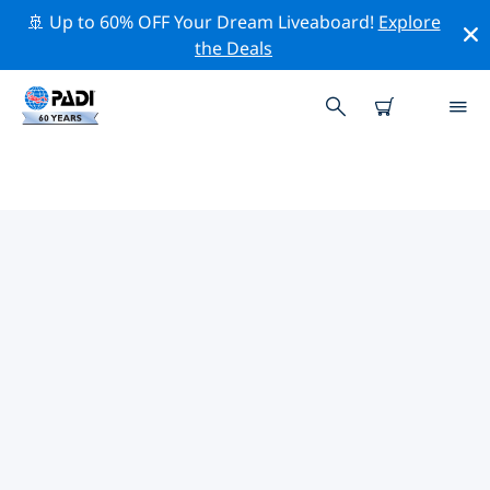
🚢 Up to 60% OFF Your Dream Liveaboard!
Explore
the Deals
TOP
NATUURBEHOUDSACTIVITEITEN
ROND PANAMA
Ontdek de natuurbehoudsactiviteiten rond Panama
met behulp van de bovenstaande filters of de
interactieve kaart.