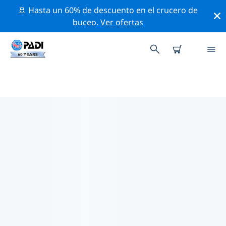
🚢 Hasta un 60% de descuento en el crucero de
buceo.
Ver ofertas
LAS MEJORES ACTIVIDADES DE
CONSERVACIÓN CERCA DE
PANAMÁ
Descubre las actividades de conservación cerca de
Panamá con la ayuda de los filtros de arriba o con el
mapa interactivo.