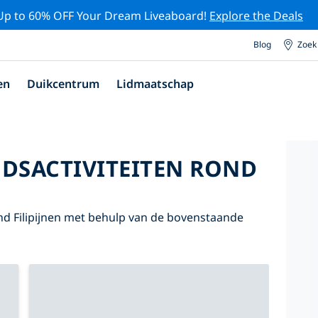
Up to 60% OFF Your Dream Liveaboard!
Explore the Deals
Blog
Zoek
en
Duikcentrum
Lidmaatschap
DSACTIVITEITEN ROND
d Filipijnen met behulp van de bovenstaande