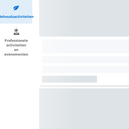
Behoudsactiviteiten
Professionele
activiteiten
en
evenementen