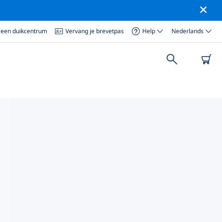
 een duikcentrum
Vervang je brevetpas
Help
Nederlands