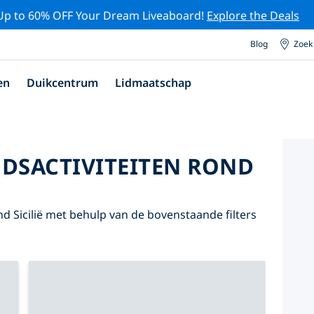
Up to 60% OFF Your Dream Liveaboard!
Explore the Deals
Blog
Zoek
en
Duikcentrum
Lidmaatschap
DSACTIVITEITEN ROND
 Sicilië met behulp van de bovenstaande filters