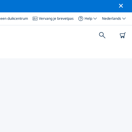
 een duikcentrum
Vervang je brevetpas
Help
Nederlands