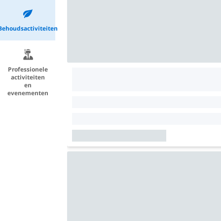
Behoudsactiviteiten
Professionele
activiteiten
en
evenementen