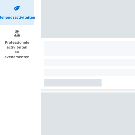
Behoudsactiviteiten
Professionele
activiteiten
en
evenementen