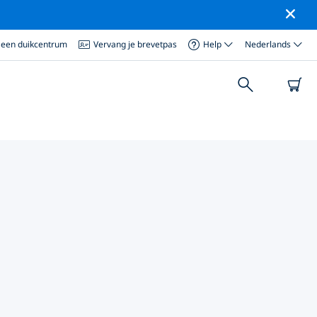
 een duikcentrum
Vervang je brevetpas
Help
Nederlands