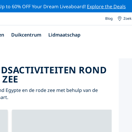
Up to 60% OFF Your Dream Liveaboard!
Explore the Deals
Blog
Zoek
en
Duikcentrum
Lidmaatschap
DSACTIVITEITEN ROND
 ZEE
nd Egypte en de rode zee met behulp van de
art.