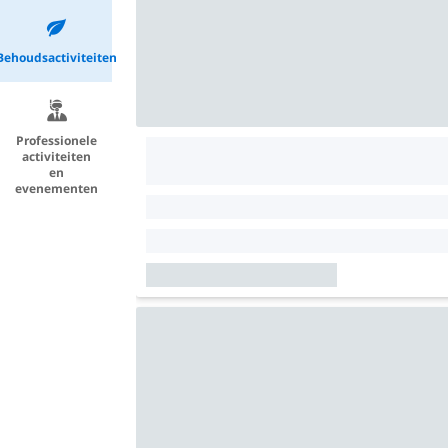
Behoudsactiviteiten
Professionele
activiteiten
en
evenementen