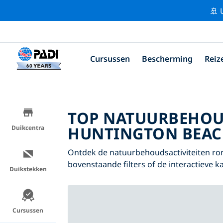
🚢 
Cursussen
Bescherming
Reiz
TOP NATUURBEHOU
HUNTINGTON BEA
Duikcentra
Ontdek de natuurbehoudsactiviteiten ro
bovenstaande filters of de interactieve ka
Duikstekken
Cursussen