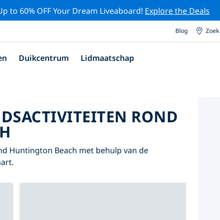
Up to 60% OFF Your Dream Liveaboard!
Explore the Deals
Blog
Zoek
en
Duikcentrum
Lidmaatschap
DSACTIVITEITEN ROND
CH
nd Huntington Beach met behulp van de
art.