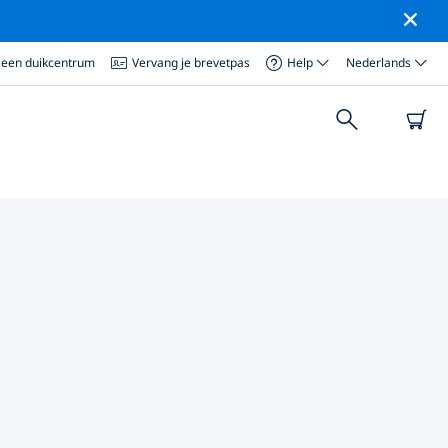
 een duikcentrum
Vervang je brevetpas
Help
Nederlands