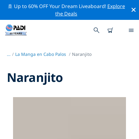
🚢 Up to 60% OFF Your Dream Liveaboard!
Explore
the Deals
...
/
La Manga en Cabo Palos
Naranjito
Naranjito