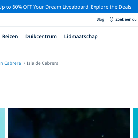
Up to 60% OFF Your Dream Liveaboard!
Explore the Deals
Blog
Zoek een du
Reizen
Duikcentrum
Lidmaatschap
en Cabrera
Isla de Cabrera