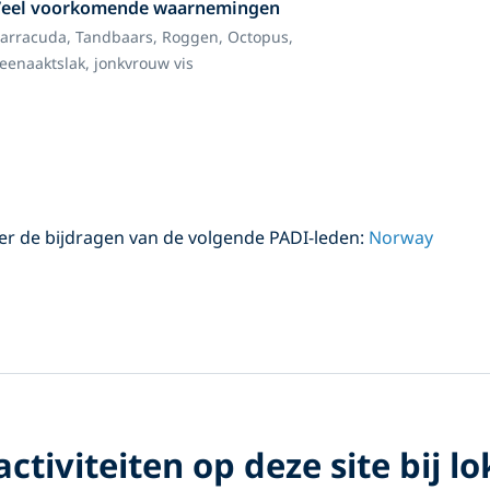
Veel voorkomende waarnemingen
arracuda,
Tandbaars,
Roggen,
Octopus,
eenaaktslak,
jonkvrouw vis
der de bijdragen van de volgende PADI-leden:
Norway
ctiviteiten op deze site bij lo