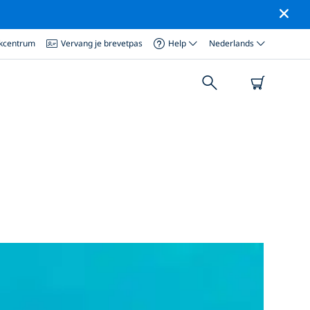
ikcentrum
Vervang je brevetpas
Help
Nederlands