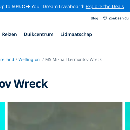
Up to 60% OFF Your Dream Liveaboard!
Explore the Deals
Blog
Zoek een du
Reizen
Duikcentrum
Lidmaatschap
reiland
Wellington
MS Mikhail Lermontov Wreck
ov Wreck