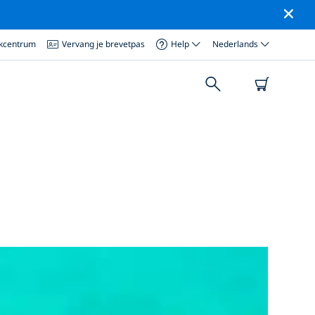
ikcentrum
Vervang je brevetpas
Help
Nederlands