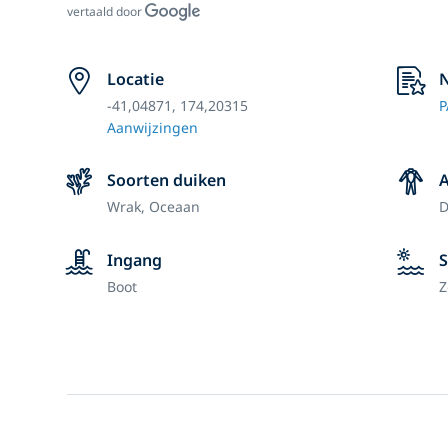
vertaald door
Locatie
N
-41,04871, 174,20315
P
Aanwijzingen
Soorten duiken
A
Wrak,
Oceaan
D
Ingang
S
Boot
Z